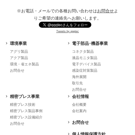
※お電話・メールでの各種お問い合わせは
お問合せ
よ
りご希望の連絡先へお願いします。
Tweets by qqqtec
環境事業
電子部品･機器事業
アグリ製品
コネクタ製品
アクア製品
液晶モニタ製品
環境・省エネ製品
電子デバイス製品
お問合せ
感染症対策製品
海外展開
取引先
お問合せ
精密プレス事業
会社情報
精密プレス技術
会社概要
精密プレス製品事例
会社案内
精密プレス設備紹介
お問合せ
お問合せ
個人情報保護方針