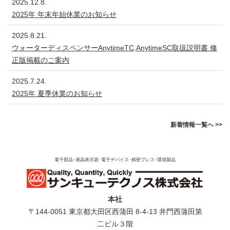
2025.12.8.
2025年 年末年始休業のお知らせ
2025.8.21.
ウォーターディスペンサーAnytimeTC,AnytimeSC取扱説明書 修
正版掲載のご案内
2025.7.24.
2025年 夏季休業のお知らせ
新着情報一覧へ >>
電子部品･液晶表示器･電子デバイス･精密プレス･環境製品
本社
〒144-0051 東京都⼤⽥区⻄蒲⽥ 8-4-13 井⾨⻄蒲⽥第
⼆ビル３階