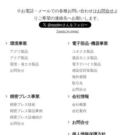
※お電話・メールでの各種お問い合わせは
お問合せ
よ
りご希望の連絡先へお願いします。
Tweets by qqqtec
環境事業
電子部品･機器事業
アグリ製品
コネクタ製品
アクア製品
液晶モニタ製品
環境・省エネ製品
電子デバイス製品
お問合せ
感染症対策製品
海外展開
取引先
お問合せ
精密プレス事業
会社情報
精密プレス技術
会社概要
精密プレス製品事例
会社案内
精密プレス設備紹介
お問合せ
お問合せ
個人情報保護方針