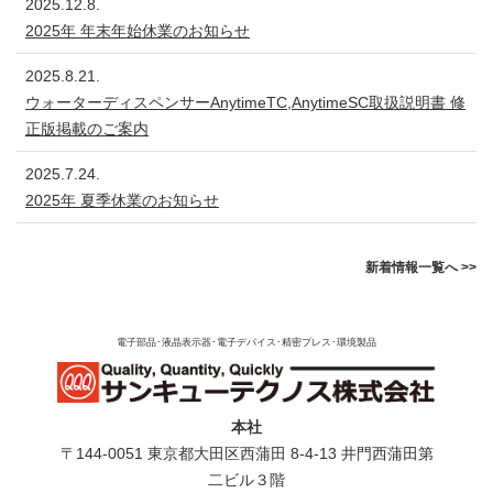
2025.12.8.
2025年 年末年始休業のお知らせ
2025.8.21.
ウォーターディスペンサーAnytimeTC,AnytimeSC取扱説明書 修
正版掲載のご案内
2025.7.24.
2025年 夏季休業のお知らせ
新着情報一覧へ >>
電子部品･液晶表示器･電子デバイス･精密プレス･環境製品
本社
〒144-0051 東京都⼤⽥区⻄蒲⽥ 8-4-13 井⾨⻄蒲⽥第
⼆ビル３階