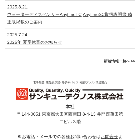
2025.8.21.
ウォーターディスペンサーAnytimeTC,AnytimeSC取扱説明書 修
正版掲載のご案内
2025.7.24.
2025年 夏季休業のお知らせ
新着情報一覧へ >>
電子部品･液晶表示器･電子デバイス･精密プレス･環境製品
本社
〒144-0051 東京都⼤⽥区⻄蒲⽥ 8-4-13 井⾨⻄蒲⽥第
⼆ビル３階
※お電話・メールでの各種お問い合わせは
お問合せ
よ