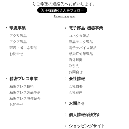
りご希望の連絡先へお願いします。
Tweets by qqqtec
環境事業
電子部品･機器事業
アグリ製品
コネクタ製品
アクア製品
液晶モニタ製品
環境・省エネ製品
電子デバイス製品
お問合せ
感染症対策製品
海外展開
取引先
お問合せ
精密プレス事業
会社情報
精密プレス技術
会社概要
精密プレス製品事例
会社案内
精密プレス設備紹介
お問合せ
お問合せ
個人情報保護方針
ショッピングサイト