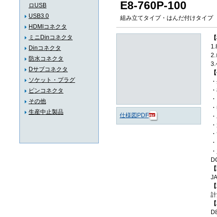
E8-760P-100
ロUSB
USB3.0
組み立てタイプ・はんだ付けタイプ
HDMIコネクタ
ミニDinコネクタ
【
1
Dinコネクタ
2
防水コネクタ
3
Dサブコネクタ
【
ソケット・プラグ
・
・
ピンコネクタ
・
その他
・
生産中止製品
仕様図PDF
・
・
・
・
・
D
【
J
【
計
【
D