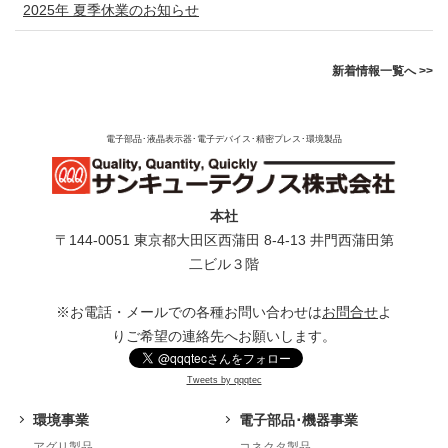
2025年 夏季休業のお知らせ
新着情報一覧へ >>
電子部品･液晶表示器･電子デバイス･精密プレス･環境製品
本社
〒144-0051 東京都⼤⽥区⻄蒲⽥ 8-4-13 井⾨⻄蒲⽥第
⼆ビル３階
※お電話・メールでの各種お問い合わせは
お問合せ
よ
りご希望の連絡先へお願いします。
Tweets by qqqtec
環境事業
電子部品･機器事業
アグリ製品
コネクタ製品