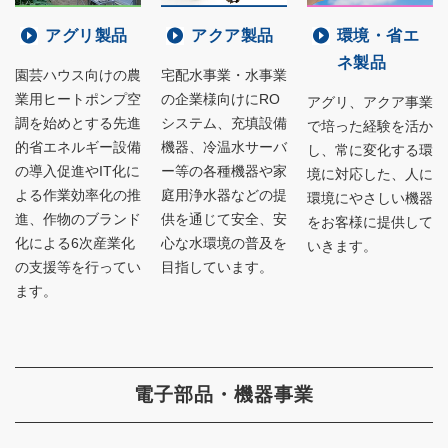
アグリ製品
アクア製品
環境・省エ
ネ製品
園芸ハウス向けの農
宅配水事業・水事業
業用ヒートポンプ空
の企業様向けにRO
アグリ、アクア事業
調を始めとする先進
システム、充填設備
で培った経験を活か
的省エネルギー設備
機器、冷温水サーバ
し、常に変化する環
の導入促進やIT化に
ー等の各種機器や家
境に対応した、人に
よる作業効率化の推
庭用浄水器などの提
環境にやさしい機器
進、作物のブランド
供を通じて安全、安
をお客様に提供して
化による6次産業化
心な水環境の普及を
いきます。
の支援等を行ってい
目指しています。
ます。
電子部品・機器事業