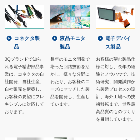
コネクタ製
液晶モニタ
電子デバイ
品
製品
ス製品
3Qブランドで知ら
長年のモニタ開発で
お客様の望む製品仕
れる電子精密部品事
培った回路技術を活
様に対し、長年の経
業は、コネクタの自
かし、様々な分野に
験とノウハウで、技
社開発、自社生産、
わたり、お客様のニ
術研究、開発試作か
自社販売を構築し、
ーズにマッチした製
ら製造プロセスの設
お客様の要望にフレ
品を開発し、生産し
計、海外工場への技
キシブルに対応して
ています。
術移転まで、世界最
おります。
高品質のものづくり
を目指しています。