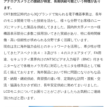
アナログカメラとの接続が得意、長期供給可能という特徴があり
ます。
CRT創世記時代から3Qブランドで知られる電子機器事業は、長年
のモニタ開発で培った技術を活かし、様々な分野でお客様のニー
ズにマッチした製品を供給してきました。国内外大手メーカー様
機器表示部分に多数ご採用頂いてきた実績があり、特に長時間稼
働・高い信頼性が求められる分野で多く活躍しています。
現在は主に海外協力会社とのネットワークを活用し、希少性が増
してきたアスペクト比４：３及び５：４のスクエアタイプ、FA用
途、セキュリティ業界向けのNTSCビデオ入力端子（BNC）付きモ
ニターなどで各種カメラ方式に対応したモニタを標準品として幅
広く揃えております。海外製品において特に問題になりがちな品
質・納期・継続供給、商習慣の違い等、定期的な訪問・渡航・交
流・協議を欠かさず続け、長年安定供給に努めてまいりました。
LCDモニタについてお困りごとがございましたらお気軽にご連絡
頂ければと思います。