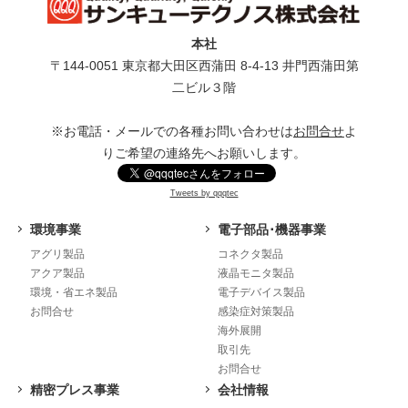
本社
〒144-0051 東京都⼤⽥区⻄蒲⽥ 8-4-13 井⾨⻄蒲⽥第
⼆ビル３階
※お電話・メールでの各種お問い合わせは
お問合せ
よ
りご希望の連絡先へお願いします。
Tweets by qqqtec
環境事業
電子部品･機器事業
アグリ製品
コネクタ製品
アクア製品
液晶モニタ製品
環境・省エネ製品
電子デバイス製品
お問合せ
感染症対策製品
海外展開
取引先
お問合せ
精密プレス事業
会社情報