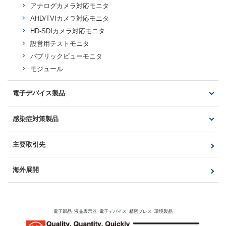
ミニDinコネクタ
アナログカメラ対応モニタ
Dinコネクタ
AHD/TVIカメラ対応モニタ
防水コネクタ
HD-SDIカメラ対応モニタ
Dサブコネクタ
設営用テストモニタ
ソケット・プラグ
パブリックビューモニタ
ピンコネクタ
モジュール
その他（HDMI、DVI等）
電子デバイス製品
生産中止製品
光製品・電子回路製品
感染症対策製品
製品一覧
製品一覧
主要取引先
液晶モジュール・タッチパネル
非接触顔認証式サーマル測定器（AIFace）
光製品・電子回路製品
海外展開
電子部品･液晶表示器･電子デバイス･精密プレス･環境製品