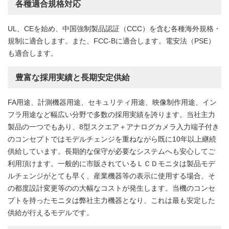
各種適合規格対応
UL、CEを始め、中国強制製品認証（CCC）を含む各種海外規格・
規制に適合します。また、FCC-Bに適合します。電安法（PSE）
も適合します。
豊富な採用実績と長期安定供給
FA用途、計測機器用途、セキュリティ用途、映像制作用途、イン
フラ用途など幅広い分野で多数の採用実績を誇ります。当社主力
製品の一つでもあり、8型スクエア＋アナログカメラ入力端子付き
のコンセプトではモデルチェンジを重ねながら既に10年以上継続
供給しています。長期的な保守が必要なシステムへも安心してご
利用頂けます。一般的に市販されているＬＣＤモニタは製品モデ
ルチェンジがとても早く、産業機器等の表示に使用する場合、そ
の都度設計変更等のの大幅なコストが発生します。当機のコンセ
プトを持ったモニタは弊社主力機器となり、これは最も安定した
供給が行えるモデルです。