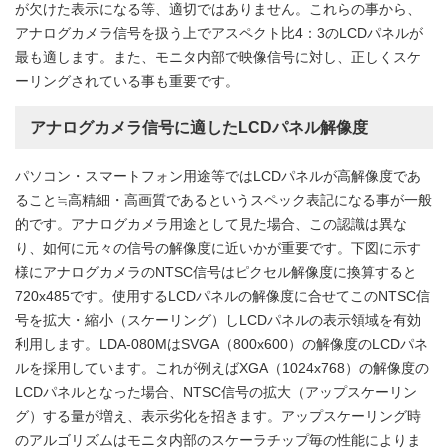
が欠けた表示になる等、適切ではありません。これらの事から、
アナログカメラ信号を扱う上でアスペクト比4：3のLCDパネルが
最も適します。また、モニタ内部で映像信号に対し、正しくスケ
ーリングされている事も重要です。
アナログカメラ信号に適したLCDパネル解像度
パソコン・スマートフォン用途等ではLCDパネルが高解像度であ
ること≒高精細・高画質であるというスペック表記になる事が一般
的です。アナログカメラ用途として見た場合、この認識は異な
り、如何に元々の信号の解像度に近いかが重要です。下図に示す
様にアナログカメラのNTSC信号はピクセル解像度に換算すると
720x485です。使用するLCDパネルの解像度に合せてこのNTSC信
号を拡大・縮小（スケーリング）しLCDパネルの表示領域を有効
利用します。LDA-080MはSVGA（800x600）の解像度のLCDパネ
ルを採用しています。これが例えばXGA（1024x768）の解像度の
LCDパネルとなった場合、NTSC信号の拡大（アップスケーリン
グ）する量が増え、表示劣化を招きます。アップスケーリング時
のアルゴリズムはモニタ内部のスケーラチップ毎の性能によりま