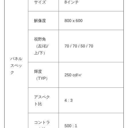
サイズ
8インチ
解像度
800 x 600
視野角
（左/右/
70 / 70 / 50 / 70
上/下）
パネル
スペッ
輝度
ク
250 cd/㎡
（TYP）
アスペク
4 : 3
ト比
コントラ
500 : 1