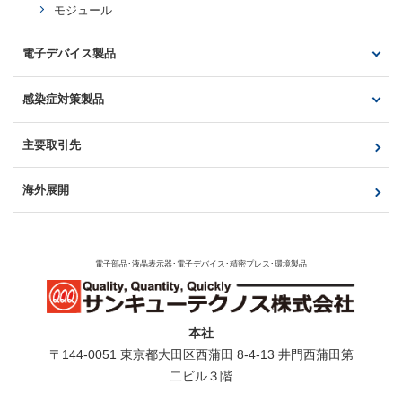
ピンコネクタ
モジュール
その他（HDMI、DVI等）
電子デバイス製品
生産中止製品
光製品・電子回路製品
感染症対策製品
製品一覧
製品一覧
主要取引先
液晶モジュール・タッチパネル
非接触顔認証式サーマル測定器（AIFace）
光製品・電子回路製品
海外展開
電子部品･液晶表示器･電子デバイス･精密プレス･環境製品
本社
〒144-0051 東京都⼤⽥区⻄蒲⽥ 8-4-13 井⾨⻄蒲⽥第
⼆ビル３階