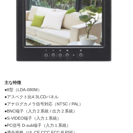
主な特徴
●8型（LDA-080M）
●アスペクト比4:3LCDパネル
●アナログカメラ信号対応（NTSC / PAL）
●BNC端子（入力２系統 / 出力２系統）
●S-VIDEO端子（入力１系統）
●PC信号 D-sub端子（入力１系統）
●適合規格（UL,CE,CCC,FCC-B,PSE）