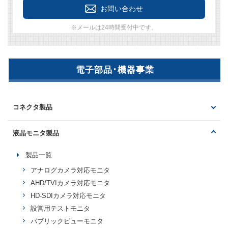
お問い合わせ
※メールは24時間受付中です。
電子部品･機器事業
コネクタ製品
製品一覧
液晶モニタ製品
マイクロコネクタ
製品一覧
USB･ミニUSB･マイクロUSB
ミニDinコネクタ
アナログカメラ対応モニタ
Dinコネクタ
AHD/TVIカメラ対応モニタ
防水コネクタ
HD-SDIカメラ対応モニタ
Dサブコネクタ
設営用テストモニタ
ソケット・プラグ
パブリックビューモニタ