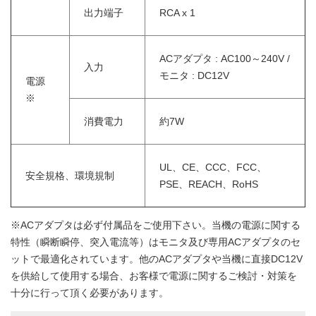
出力端子
RCA x 1
ACアダプタ : AC100～240V /
入力
モニタ : DC12V
電源
※
消費電力
約7W
UL、CE、CCC、FCC、
安全規格、環境規制
PSE、REACH、RoHS
※ACアダプタは必ず付属品をご使用下さい。当機の電源に関する
特性（瞬断瞬停、突入電流等）はモニタ及び専用ACアダプタのセ
ットで最適化されています。他のACアダプタや当機に直接DC12V
を供給して使用する場合、お客様で電源に関するご検討・対策を
十分に行って頂く必要があります。