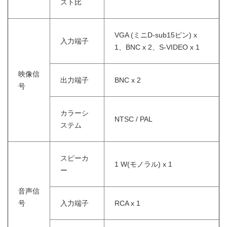
スト比
VGA (ミニD-sub15ピン) x
入力端子
1、BNC x 2、S-VIDEO x 1
映像信
出力端子
BNC x 2
号
カラーシ
NTSC / PAL
ステム
スピーカ
1 W(モノラル) x 1
ー
音声信
号
入力端子
RCA x 1