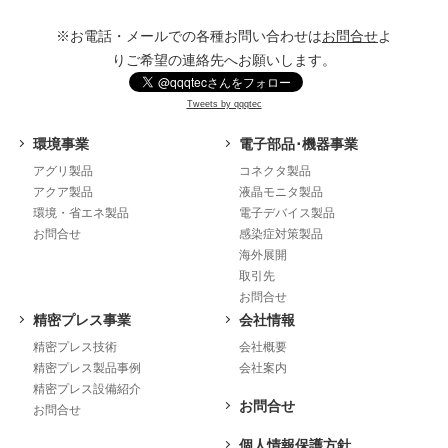
※お電話・メールでの各種お問い合わせは
お問合せ
よ
りご希望の連絡先へお願いします。
Tweets by qqqtec
環境事業
電子部品･機器事業
アグリ製品
コネクタ製品
アクア製品
液晶モニタ製品
環境・省エネ製品
電子デバイス製品
お問合せ
感染症対策製品
海外展開
取引先
お問合せ
精密プレス事業
会社情報
精密プレス技術
会社概要
精密プレス製品事例
会社案内
精密プレス設備紹介
お問合せ
お問合せ
個人情報保護方針