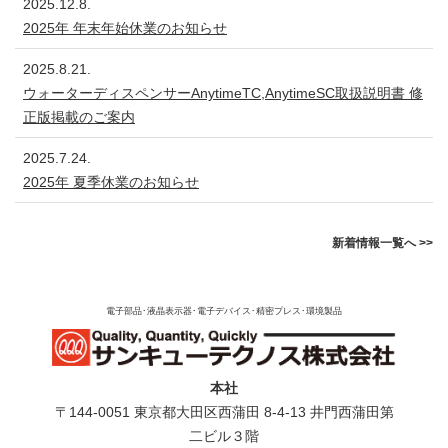
2025.12.8.
2025年 年末年始休業のお知らせ
2025.8.21.
ウォーターディスペンサーAnytimeTC,AnytimeSC取扱説明書 修
正版掲載のご案内
2025.7.24.
2025年 夏季休業のお知らせ
新着情報一覧へ >>
電子部品･液晶表示器･電子デバイス･精密プレス･環境製品
本社
〒144-0051 東京都⼤⽥区⻄蒲⽥ 8-4-13 井⾨⻄蒲⽥第
⼆ビル３階