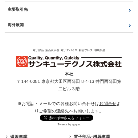
HD-SDIカメラ対応モニタ
製品一覧
製品一覧
設営用テストモニタ
主要取引先
液晶モジュール・タッチパネル
パブリックビューモニタ
非接触顔認証式サーマル測定器（AIFace）
光製品・電子回路製品
モジュール
海外展開
電子部品･液晶表示器･電子デバイス･精密プレス･環境製品
本社
〒144-0051 東京都⼤⽥区⻄蒲⽥ 8-4-13 井⾨⻄蒲⽥第
⼆ビル３階
※お電話・メールでの各種お問い合わせは
お問合せ
よ
りご希望の連絡先へお願いします。
Tweets by qqqtec
環境事業
電子部品･機器事業