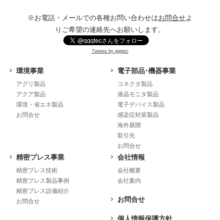
※お電話・メールでの各種お問い合わせは
お問合せ
よ
りご希望の連絡先へお願いします。
Tweets by qqqtec
環境事業
電子部品･機器事業
アグリ製品
コネクタ製品
アクア製品
液晶モニタ製品
環境・省エネ製品
電子デバイス製品
お問合せ
感染症対策製品
海外展開
取引先
お問合せ
精密プレス事業
会社情報
精密プレス技術
会社概要
精密プレス製品事例
会社案内
精密プレス設備紹介
お問合せ
お問合せ
個人情報保護方針