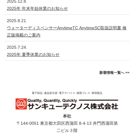
2025.12.8.
2025年 年末年始休業のお知らせ
2025.8.21.
ウォーターディスペンサーAnytimeTC,AnytimeSC取扱説明書 修
正版掲載のご案内
2025.7.24.
2025年 夏季休業のお知らせ
新着情報一覧へ >>
電子部品･液晶表示器･電子デバイス･精密プレス･環境製品
本社
〒144-0051 東京都⼤⽥区⻄蒲⽥ 8-4-13 井⾨⻄蒲⽥第
⼆ビル３階