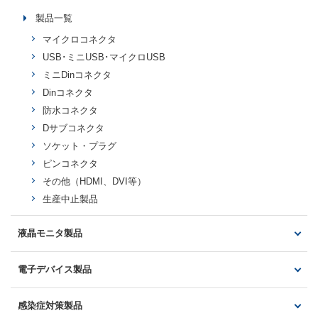
製品一覧
マイクロコネクタ
USB･ミニUSB･マイクロUSB
ミニDinコネクタ
Dinコネクタ
防水コネクタ
Dサブコネクタ
ソケット・プラグ
ピンコネクタ
その他（HDMI、DVI等）
生産中止製品
液晶モニタ製品
製品一覧
電子デバイス製品
アナログカメラ対応モニタ
光製品・電子回路製品
AHD/TVIカメラ対応モニタ
感染症対策製品