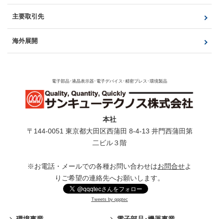
HD-SDIカメラ対応モニタ
製品一覧
製品一覧
設営用テストモニタ
主要取引先
液晶モジュール・タッチパネル
パブリックビューモニタ
非接触顔認証式サーマル測定器（AIFace）
光製品・電子回路製品
モジュール
海外展開
電子部品･液晶表示器･電子デバイス･精密プレス･環境製品
本社
〒144-0051 東京都⼤⽥区⻄蒲⽥ 8-4-13 井⾨⻄蒲⽥第
⼆ビル３階
※お電話・メールでの各種お問い合わせは
お問合せ
よ
りご希望の連絡先へお願いします。
Tweets by qqqtec
環境事業
電子部品･機器事業