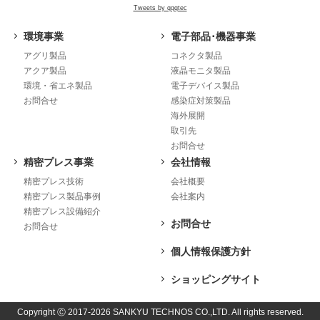
Tweets by qqqtec
環境事業
電子部品･機器事業
アグリ製品
コネクタ製品
アクア製品
液晶モニタ製品
環境・省エネ製品
電子デバイス製品
お問合せ
感染症対策製品
海外展開
取引先
お問合せ
精密プレス事業
会社情報
精密プレス技術
会社概要
精密プレス製品事例
会社案内
精密プレス設備紹介
お問合せ
お問合せ
個人情報保護方針
ショッピングサイト
Copyright Ⓒ 2017-2026 SANKYU TECHNOS CO.,LTD. All rights reserved.