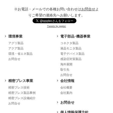
※お電話・メールでの各種お問い合わせは
お問合せ
よ
りご希望の連絡先へお願いします。
Tweets by qqqtec
環境事業
電子部品･機器事業
アグリ製品
コネクタ製品
アクア製品
液晶モニタ製品
環境・省エネ製品
電子デバイス製品
お問合せ
感染症対策製品
海外展開
取引先
お問合せ
精密プレス事業
会社情報
精密プレス技術
会社概要
精密プレス製品事例
会社案内
精密プレス設備紹介
お問合せ
お問合せ
個人情報保護方針