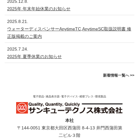
2025.12.8.
2025年 年末年始休業のお知らせ
2025.8.21.
ウォーターディスペンサーAnytimeTC,AnytimeSC取扱説明書 修
正版掲載のご案内
2025.7.24.
2025年 夏季休業のお知らせ
新着情報一覧へ >>
電子部品･液晶表示器･電子デバイス･精密プレス･環境製品
本社
〒144-0051 東京都⼤⽥区⻄蒲⽥ 8-4-13 井⾨⻄蒲⽥第
⼆ビル３階