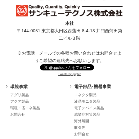
本社
〒144-0051 東京都⼤⽥区⻄蒲⽥ 8-4-13 井⾨⻄蒲⽥第
⼆ビル３階
※お電話・メールでの各種お問い合わせは
お問合せ
よ
りご希望の連絡先へお願いします。
Tweets by qqqtec
環境事業
電子部品･機器事業
アグリ製品
コネクタ製品
アクア製品
液晶モニタ製品
環境・省エネ製品
電子デバイス製品
お問合せ
感染症対策製品
海外展開
取引先
お問合せ