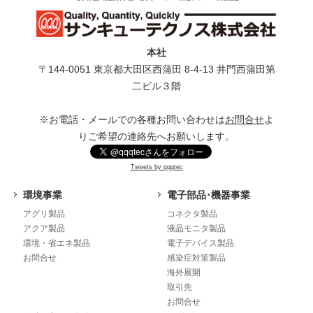
本社
〒144-0051 東京都⼤⽥区⻄蒲⽥ 8-4-13 井⾨⻄蒲⽥第
⼆ビル３階
※お電話・メールでの各種お問い合わせは
お問合せ
よ
りご希望の連絡先へお願いします。
Tweets by qqqtec
環境事業
電子部品･機器事業
アグリ製品
コネクタ製品
アクア製品
液晶モニタ製品
環境・省エネ製品
電子デバイス製品
お問合せ
感染症対策製品
海外展開
取引先
お問合せ