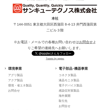
本社
〒144-0051 東京都⼤⽥区⻄蒲⽥ 8-4-13 井⾨⻄蒲⽥第
⼆ビル３階
※お電話・メールでの各種お問い合わせは
お問合せ
よ
りご希望の連絡先へお願いします。
Tweets by qqqtec
環境事業
電子部品･機器事業
アグリ製品
コネクタ製品
アクア製品
液晶モニタ製品
環境・省エネ製品
電子デバイス製品
お問合せ
感染症対策製品
海外展開
取引先
お問合せ