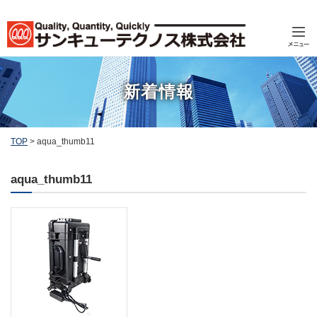
新着情報
TOP
>
aqua_thumb11
aqua_thumb11