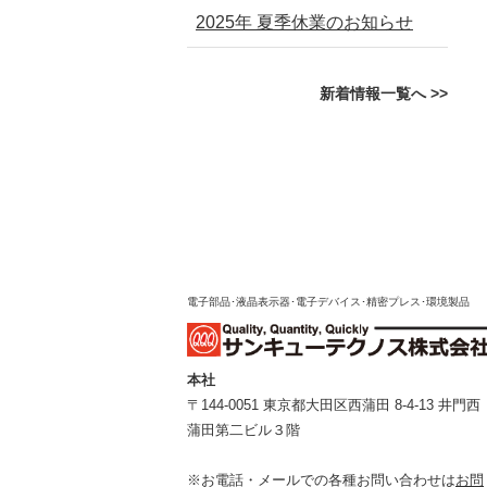
2025年 夏季休業のお知らせ
新着情報一覧へ >>
電子部品･液晶表示器･電子デバイス･精密プレス･環境製品
本社
〒144-0051 東京都⼤⽥区⻄蒲⽥ 8-4-13 井⾨⻄
蒲⽥第⼆ビル３階
※お電話・メールでの各種お問い合わせは
お問