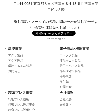
〒144-0051 東京都⼤⽥区⻄蒲⽥ 8-4-13 井⾨⻄蒲⽥第
⼆ビル３階
※お電話・メールでの各種お問い合わせは
お問合せ
よ
りご希望の連絡先へお願いします。
Tweets by qqqtec
環境事業
電子部品･機器事業
アグリ製品
コネクタ製品
アクア製品
液晶モニタ製品
環境・省エネ製品
電子デバイス製品
お問合せ
感染症対策製品
海外展開
取引先
お問合せ
精密プレス事業
会社情報
精密プレス技術
会社概要
精密プレス製品事例
会社案内
精密プレス設備紹介