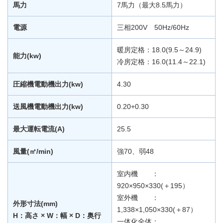
馬力
7馬力（最大8.5馬力）
電源
三相200V 50Hz/60Hz
暖房定格：18.0(9.5～24.9)
能力(kw)
冷房定格：16.0(11.4～22.1)
圧縮機電動機出力(kw)
4.30
送風機電動機出力(kw)
0.20+0.30
最大運転電流(A)
25.5
風量(㎥/min)
強70、弱48
室内機 ：
920×950×330(＋195）
室外機 ：
外形寸法(mm)
1,338×1,050×330(＋87）
H：高さ × W：幅 × D：奥行
一体化全体：