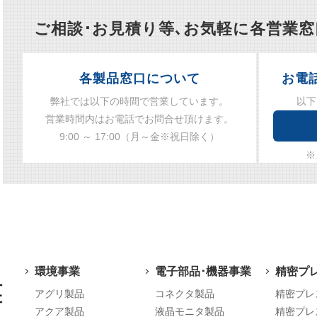
ご相談･お見積り等､お気軽に各営業
各製品窓口について
お電
弊社では以下の時間で営業しています。
以下
営業時間内はお電話でお問合せ頂けます。
9:00 ～ 17:00（月～金※祝日除く）
※
環境事業
電子部品･機器事業
精密プ
アグリ製品
コネクタ製品
精密プレ
アクア製品
液晶モニタ製品
精密プレ