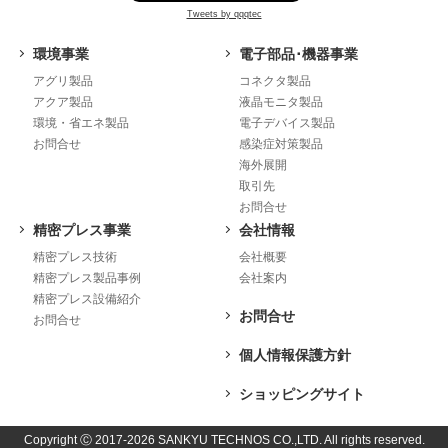
Tweets by qqqtec
環境事業
電子部品･機器事業
アグリ製品
コネクタ製品
アクア製品
液晶モニタ製品
環境・省エネ製品
電子デバイス製品
お問合せ
感染症対策製品
海外展開
取引先
お問合せ
精密プレス事業
会社情報
精密プレス技術
会社概要
精密プレス製品事例
会社案内
精密プレス設備紹介
お問合せ
お問合せ
個人情報保護方針
ショッピングサイト
Copyright Ⓒ 2017-2026 SANKYU TECHNOS CO.,LTD. All rights reserved.