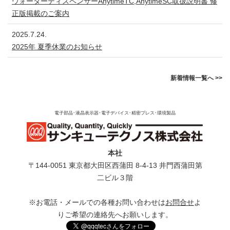
ウォーターディスペンサーAnytimeTC,AnytimeSC取扱説明書 修
正版掲載のご案内
2025.7.24.
2025年 夏季休業のお知らせ
新着情報一覧へ >>
電子部品･液晶表示器･電子デバイス･精密プレス･環境製品
本社
〒144-0051 東京都⼤⽥区⻄蒲⽥ 8-4-13 井⾨⻄蒲⽥第
⼆ビル３階
※お電話・メールでの各種お問い合わせは
お問合せ
よ
りご希望の連絡先へお願いします。