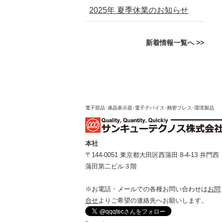
2025年 夏季休業のお知らせ
新着情報一覧へ >>
電子部品･液晶表示器･電子デバイス･精密プレス･環境製品
本社
〒144-0051 東京都⼤⽥区⻄蒲⽥ 8-4-13 井⾨⻄
蒲⽥第⼆ビル３階
※お電話・メールでの各種お問い合わせは
お問
合せ
よりご希望の連絡先へお願いします。