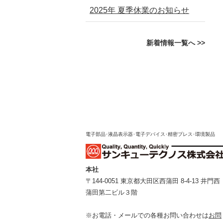
2025年 夏季休業のお知らせ
新着情報一覧へ >>
電子部品･液晶表示器･電子デバイス･精密プレス･環境製品
本社
〒144-0051 東京都⼤⽥区⻄蒲⽥ 8-4-13 井⾨⻄
蒲⽥第⼆ビル３階
※お電話・メールでの各種お問い合わせは
お問