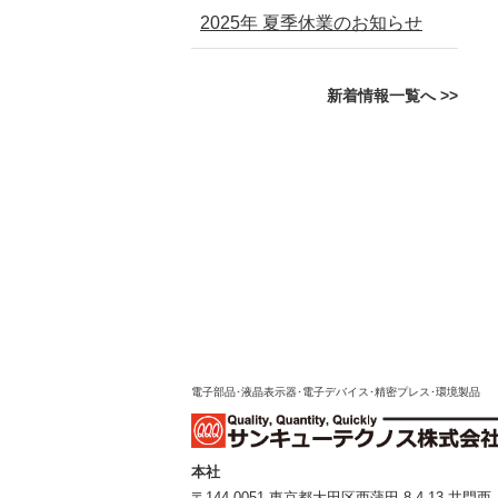
2025年 夏季休業のお知らせ
新着情報一覧へ >>
電子部品･液晶表示器･電子デバイス･精密プレス･環境製品
本社
〒144-0051 東京都⼤⽥区⻄蒲⽥ 8-4-13 井⾨⻄