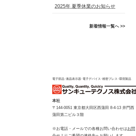
2025年 夏季休業のお知らせ
新着情報一覧へ >>
電子部品･液晶表示器･電子デバイス･精密プレス･環境製品
本社
〒144-0051 東京都⼤⽥区⻄蒲⽥ 8-4-13 井⾨⻄
蒲⽥第⼆ビル３階
※お電話・メールでの各種お問い合わせは
お問
合せ
よりご希望の連絡先へお願いします。