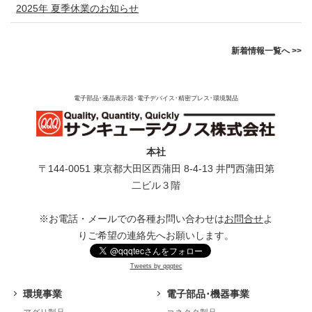
2025年 夏季休業のお知らせ
新着情報一覧へ >>
電子部品･液晶表示器･電子デバイス･精密プレス･環境製品
本社
〒144-0051 東京都⼤⽥区⻄蒲⽥ 8-4-13 井⾨⻄蒲⽥第
⼆ビル３階
※お電話・メールでの各種お問い合わせは
お問合せ
よ
りご希望の連絡先へお願いします。
Tweets by qqqtec
環境事業
電子部品･機器事業