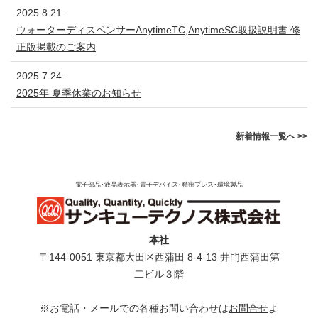
2025.8.21.
ウォーターディスペンサーAnytimeTC,AnytimeSC取扱説明書 修
正版掲載のご案内
2025.7.24.
2025年 夏季休業のお知らせ
新着情報一覧へ >>
電子部品･液晶表示器･電子デバイス･精密プレス･環境製品
本社
〒144-0051 東京都⼤⽥区⻄蒲⽥ 8-4-13 井⾨⻄蒲⽥第
⼆ビル３階
※お電話・メールでの各種お問い合わせは
お問合せ
よ