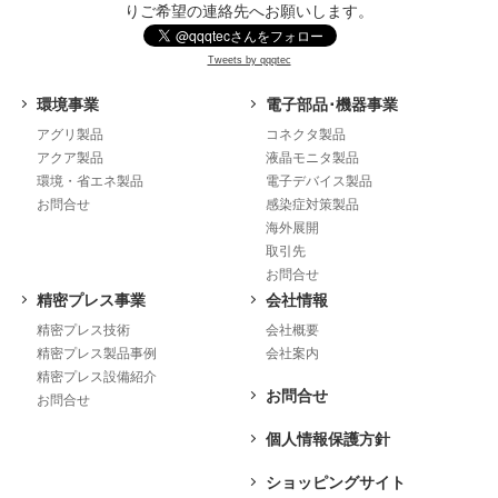
りご希望の連絡先へお願いします。
Tweets by qqqtec
環境事業
電子部品･機器事業
アグリ製品
コネクタ製品
アクア製品
液晶モニタ製品
環境・省エネ製品
電子デバイス製品
お問合せ
感染症対策製品
海外展開
取引先
お問合せ
精密プレス事業
会社情報
精密プレス技術
会社概要
精密プレス製品事例
会社案内
精密プレス設備紹介
お問合せ
お問合せ
個人情報保護方針
ショッピングサイト