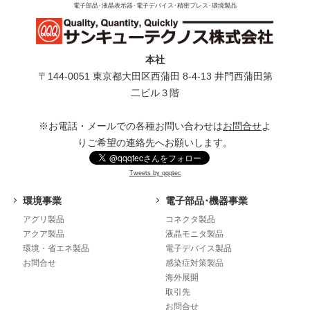
電子部品･液晶表示器･電子デバイス･精密プレス･環境製品
本社
〒144-0051 東京都⼤⽥区⻄蒲⽥ 8-4-13 井⾨⻄蒲⽥第
⼆ビル３階
※お電話・メールでの各種お問い合わせは
お問合せ
よ
りご希望の連絡先へお願いします。
Tweets by qqqtec
環境事業
電子部品･機器事業
アグリ製品
コネクタ製品
アクア製品
液晶モニタ製品
環境・省エネ製品
電子デバイス製品
お問合せ
感染症対策製品
海外展開
取引先
お問合せ