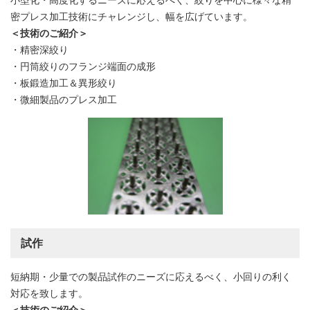
小型化・高度化するニーズに応えるべく、絞りを中心に様々な精
密プレス加工技術にチャレンジし、幅を広げています。
＜技術のご紹介＞
・精密深絞り
・円筒絞りのフランジ端面の成形
・板鍛造加工＆異形絞り
・微細製品のプレス加工
試作
短納期・少量での製品試作のニーズに応えるべく、小回りの利く
対応を致します。