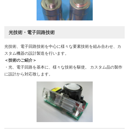
光技術・電子回路技術
光技術、電子回路技術を中心に様々な要素技術を組み合わせ、カ
スタム機器の設計製造を行います。
＜技術のご紹介＞
・光、電子回路を基本に、様々な技術を駆使。 カスタム品の製作
に設計から対応致します。