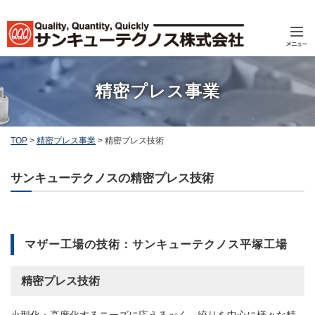
精密プレス事業
TOP
>
精密プレス事業
>
精密プレス技術
サンキューテクノスの精密プレス技術
マザー工場の技術：サンキューテクノス平塚工場
精密プレス技術