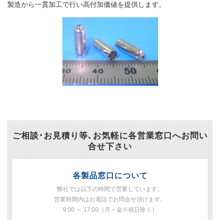
製造から一貫加工で行い高付加価値を提供します。
ご相談･お見積り等､お気軽に各営業窓口へお問い
合せ下さい
各製品窓口について
弊社では以下の時間で営業しています。
営業時間内はお電話でお問合せ頂けます。
9:00 ～ 17:00（月～金※祝日除く）