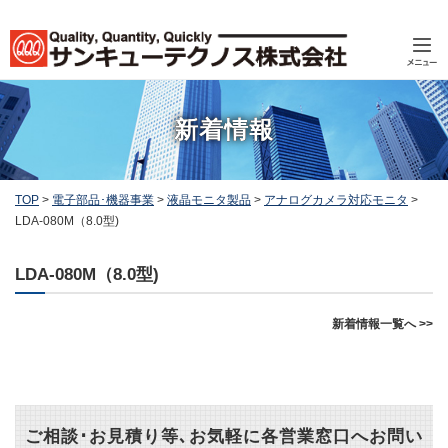
新着情報
TOP
>
電子部品･機器事業
>
液晶モニタ製品
>
アナログカメラ対応モニタ
>
LDA-080M（8.0型)
LDA-080M（8.0型)
新着情報一覧へ >>
ご相談･お見積り等､お気軽に各営業窓口へお問い