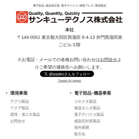
電子部品･液晶表示器･電子デバイス･精密プレス･環境製品
本社
〒144-0051 東京都⼤⽥区⻄蒲⽥ 8-4-13 井⾨⻄蒲⽥第
⼆ビル３階
※お電話・メールでの各種お問い合わせは
お問合せ
よ
りご希望の連絡先へお願いします。
Tweets by qqqtec
環境事業
電子部品･機器事業
アグリ製品
コネクタ製品
アクア製品
液晶モニタ製品
環境・省エネ製品
電子デバイス製品
お問合せ
感染症対策製品
海外展開
取引先