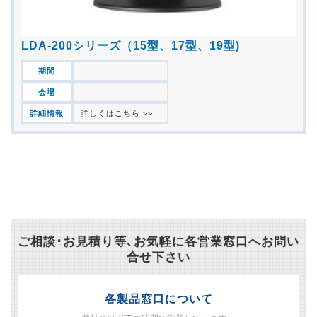
LDA-200シリーズ（15型、17型、19型)
期間
会場
詳細情報
詳しくはこちら >>
ご相談･お見積り等､お気軽に各営業窓口へお問い
合せ下さい
各製品窓口について