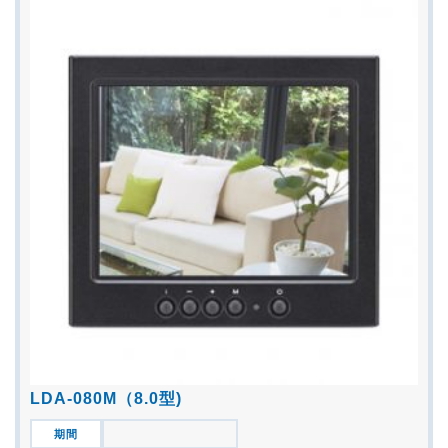
LDA-080M（8.0型)
期間