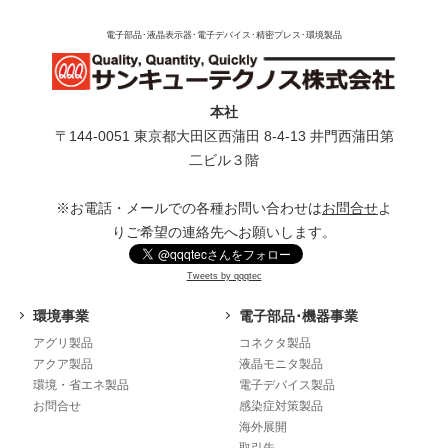
電子部品･液晶表示器･電子デバイス･精密プレス･環境製品
本社
〒144-0051 東京都⼤⽥区⻄蒲⽥ 8-4-13 井⾨⻄蒲⽥第
⼆ビル３階
※お電話・メールでの各種お問い合わせは
お問合せ
よ
りご希望の連絡先へお願いします。
Tweets by qqqtec
環境事業
電子部品･機器事業
アグリ製品
コネクタ製品
アクア製品
液晶モニタ製品
環境・省エネ製品
電子デバイス製品
お問合せ
感染症対策製品
海外展開